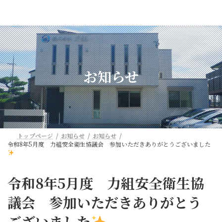
コ
ナ
ン
ビ
テ
ゲ
ン
ー
ツ
シ
へ
ョ
ス
ン
お知らせ
キ
に
ッ
移
プ
動
トップページ
お知らせ
お知らせ
令和8年5月度 力組安全衛生協議会 参加いただきありがとうございました
令和8年5月度 力組安全衛生協
議会 参加いただきありがとう
ございました