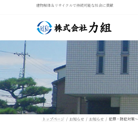
コ
ナ
建物解体＆リサイクルで持続可能な社会に貢献
ン
ビ
テ
ゲ
ン
ー
ツ
シ
へ
ョ
ス
ン
キ
に
ッ
移
プ
動
トップページ
お知らせ
お知らせ
犯罪・防犯対策～2