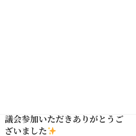
コ
ナ
ン
ビ
テ
ゲ
ン
ー
ツ
シ
へ
ョ
ス
ン
お知らせ
キ
に
ッ
移
プ
動
トップページ
お知らせ
お知らせ
令和7年3月度 力組安全衛生協議会参加いただきありがとうございました
令和7年3月度 力組安全衛生協
議会参加いただきありがとうご
ざいました