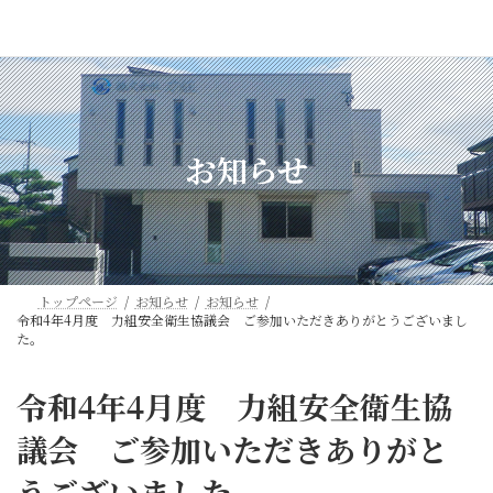
コ
ナ
ン
ビ
テ
ゲ
ン
ー
ツ
シ
へ
ョ
ス
ン
お知らせ
キ
に
ッ
移
プ
動
トップページ
お知らせ
お知らせ
令和4年4月度 力組安全衛生協議会 ご参加いただきありがとうございまし
た。
令和4年4月度 力組安全衛生協
議会 ご参加いただきありがと
うございました。